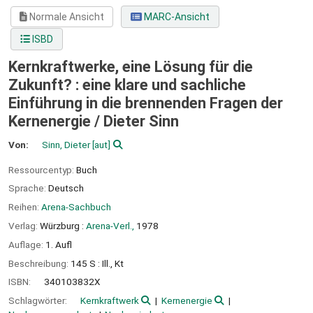
Normale Ansicht
MARC-Ansicht
ISBD
Kernkraftwerke, eine Lösung für die
Zukunft? : eine klare und sachliche
Einführung in die brennenden Fragen der
Kernenergie /
Dieter Sinn
Von:
Sinn, Dieter
[aut]
Ressourcentyp:
Buch
Sprache:
Deutsch
Reihen:
Arena-Sachbuch
Verlag:
Würzburg :
Arena-Verl.,
1978
Auflage:
1. Aufl
Beschreibung:
145 S : Ill., Kt
ISBN:
340103832X
Schlagwörter:
Kernkraftwerk
Kernenergie