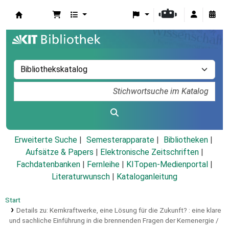
Koha
Erweiterte Suche
Semesterapparate
Bibliotheken
Aufsätze & Papers
|
Elektronische Zeitschriften
|
Fachdatenbanken
|
Fernleihe
|
KITopen-Medienportal
|
Literaturwunsch
|
Kataloganleitung
Start
Details zu:
Kernkraftwerke, eine Lösung für die Zukunft? :
eine klare
und sachliche Einführung in die brennenden Fragen der Kernenergie /