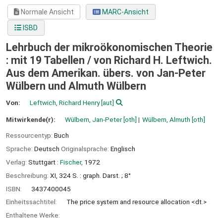
Normale Ansicht
MARC-Ansicht
ISBD
Lehrbuch der mikroökonomischen Theorie
: mit 19 Tabellen /
von Richard H. Leftwich.
Aus dem Amerikan. übers. von Jan-Peter
Wülbern und Almuth Wülbern
Von:
Leftwich, Richard Henry
[aut]
Mitwirkende(r):
Wülbern, Jan-Peter
[oth]
Wülbern, Almuth
[oth]
Ressourcentyp:
Buch
Sprache:
Deutsch
Originalsprache:
Englisch
Verlag:
Stuttgart :
Fischer,
1972
Beschreibung:
XI, 324 S. : graph. Darst. ; 8°
ISBN:
3437400045
Einheitssachtitel:
The price system and resource allocation <dt.>
Enthaltene Werke: