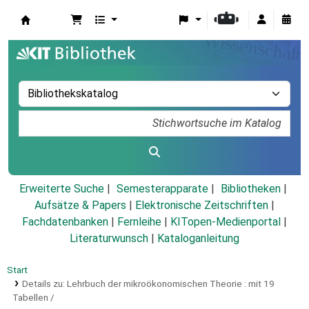
Koha
Erweiterte Suche
Semesterapparate
Bibliotheken
Aufsätze & Papers
|
Elektronische Zeitschriften
|
Fachdatenbanken
|
Fernleihe
|
KITopen-Medienportal
|
Literaturwunsch
|
Kataloganleitung
Start
Details zu:
Lehrbuch der mikroökonomischen Theorie :
mit 19
Tabellen /