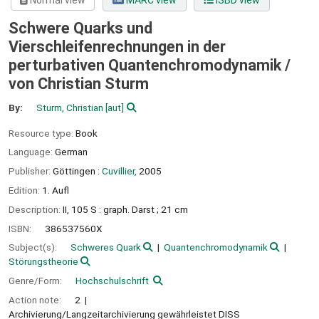
Normal view
MARC view
ISBD view
Schwere Quarks und
Vierschleifenrechnungen in der
perturbativen Quantenchromodynamik /
von Christian Sturm
By:
Sturm, Christian
[aut]
Resource type:
Book
Language:
German
Publisher:
Göttingen :
Cuvillier,
2005
Edition:
1. Aufl
Description:
II, 105 S : graph. Darst ; 21 cm
ISBN:
386537560X
Subject(s):
Schweres Quark
Quantenchromodynamik
Störungstheorie
Genre/Form:
Hochschulschrift
Action note:
2
Archivierung/Langzeitarchivierung gewährleistet DISS