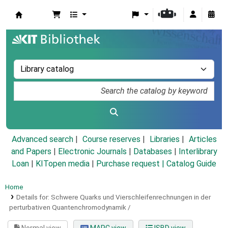
Koha online
Advanced search
Course reserves
Libraries
Articles
and Papers
|
Electronic Journals
|
Databases
|
Interlibrary
Loan
|
KITopen media
|
Purchase request |
Catalog Guide
Home
Details for:
Schwere Quarks und Vierschleifenrechnungen in der
perturbativen Quantenchromodynamik /