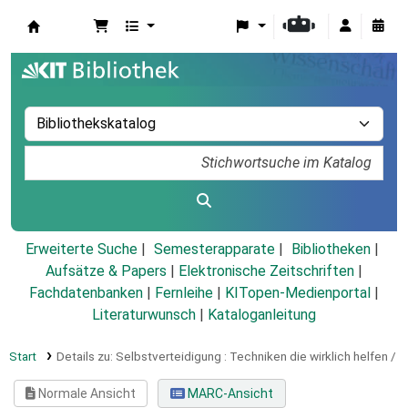
Koha
Erweiterte Suche
Semesterapparate
Bibliotheken
Aufsätze & Papers
|
Elektronische Zeitschriften
|
Fachdatenbanken
|
Fernleihe
|
KITopen-Medienportal
|
Literaturwunsch
|
Kataloganleitung
Start
Details zu:
Selbstverteidigung :
Techniken die wirklich helfen /
Normale Ansicht
MARC-Ansicht