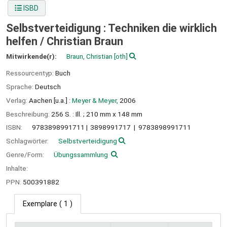
ISBD
Selbstverteidigung : Techniken die wirklich
helfen /
Christian Braun
Mitwirkende(r):
Braun, Christian
[oth]
Ressourcentyp:
Buch
Sprache:
Deutsch
Verlag:
Aachen [u.a.] :
Meyer & Meyer,
2006
Beschreibung:
256 S. : Ill. ; 210 mm x 148 mm
ISBN:
9783898991711
3898991717
9783898991711
Schlagwörter:
Selbstverteidigung
Genre/Form:
Übungssammlung
Inhalte:
PPN:
500391882
Exemplare
( 1 )