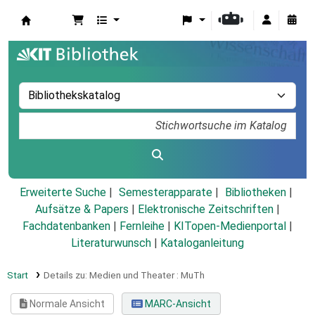
Koha
Erweiterte Suche
Semesterapparate
Bibliotheken
Aufsätze & Papers
|
Elektronische Zeitschriften
|
Fachdatenbanken
|
Fernleihe
|
KITopen-Medienportal
|
Literaturwunsch
|
Kataloganleitung
Start
Details zu:
Medien und Theater :
MuTh
Normale Ansicht
MARC-Ansicht