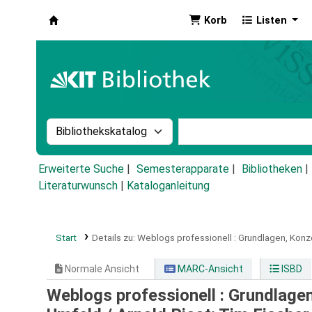
Korb
Listen
Koha
Suche im Katalog nach:
Stichwortsuche im Ka
Erweiterte Suche
Semesterapparate
Bibliotheken
Literaturwunsch
|
Kataloganleitung
Start
Details zu:
Weblogs professionell :
Grundlagen, Konz
Normale Ansicht
MARC-Ansicht
ISBD
Weblogs professionell : Grundlage