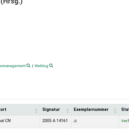
 (Hrsg.)
nsmanagement
Weblog
ort
Signatur
Exemplarnummer
Sta
aal CN
2005 A 14161
;c
Ver