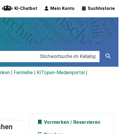
KI-Chatbot
Mein Konto
Suchhistorie
nken
|
Fernleihe
|
KITopen-Medienportal
|
Vormerken
chen