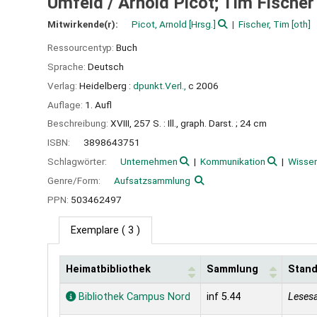
Umfeld /
Arnold Picot; Tim Fischer
Mitwirkende(r):
Picot, Arnold
[Hrsg.]
Fischer, Tim
[oth]
Ressourcentyp:
Buch
Sprache:
Deutsch
Verlag:
Heidelberg :
dpunkt.Verl.,
c 2006
Auflage:
1. Aufl
Beschreibung:
XVIII, 257 S. : Ill., graph. Darst. ; 24 cm
ISBN:
3898643751
Schlagwörter:
Unternehmen
Kommunikation
Wisse
Genre/Form:
Aufsatzsammlung
PPN:
503462497
Exemplare
( 3 )
Heimatbibliothek
Sammlung
Stand
Exemplare
Bibliothek Campus Nord
inf 5.44
Leses