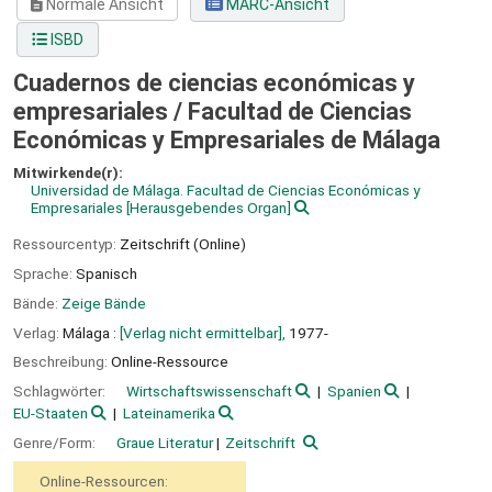
Normale Ansicht
MARC-Ansicht
ISBD
Cuadernos de ciencias económicas y
empresariales /
Facultad de Ciencias
Económicas y Empresariales de Málaga
Mitwirkende(r):
Universidad de Málaga. Facultad de Ciencias Económicas y
Empresariales
[Herausgebendes Organ]
Ressourcentyp:
Zeitschrift (Online)
Sprache:
Spanisch
Bände:
Zeige Bände
Verlag:
Málaga :
[Verlag nicht ermittelbar],
1977-
Beschreibung:
Online-Ressource
Schlagwörter:
Wirtschaftswissenschaft
Spanien
EU-Staaten
Lateinamerika
Genre/Form:
Graue Literatur
Zeitschrift
Online-Ressourcen: