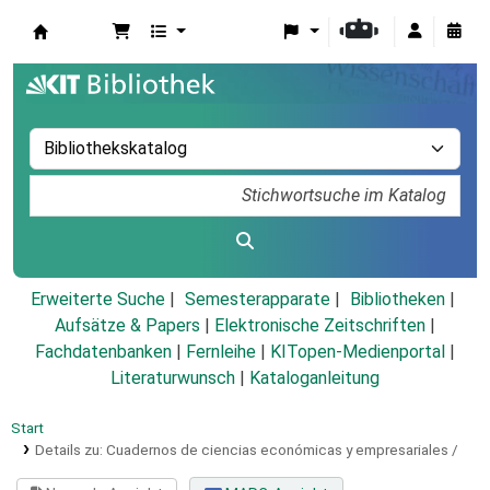
Koha
Erweiterte Suche
Semesterapparate
Bibliotheken
Aufsätze & Papers
|
Elektronische Zeitschriften
|
Fachdatenbanken
|
Fernleihe
|
KITopen-Medienportal
|
Literaturwunsch
|
Kataloganleitung
Start
Details zu:
Cuadernos de ciencias económicas y empresariales /