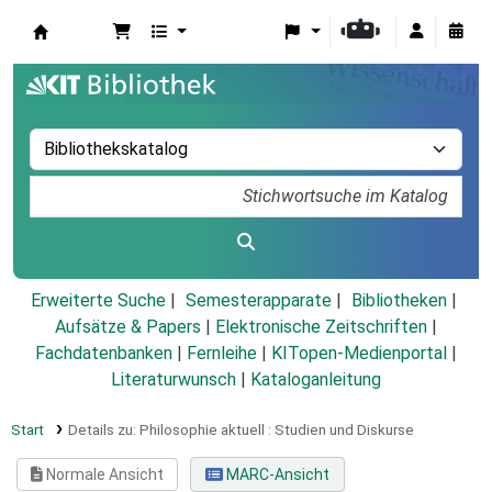
Koha
Erweiterte Suche
Semesterapparate
Bibliotheken
Aufsätze & Papers
|
Elektronische Zeitschriften
|
Fachdatenbanken
|
Fernleihe
|
KITopen-Medienportal
|
Literaturwunsch
|
Kataloganleitung
Start
Details zu:
Philosophie aktuell :
Studien und Diskurse
Normale Ansicht
MARC-Ansicht