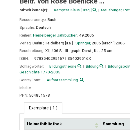
Beitr. von Rose Boenicke ...
Mitwirkende(r):
Kempter, Klaus
[Hrsg.]
Meusburger, Pet
Ressourcentyp:
Buch
Sprache:
Deutsch
Reihen:
Heidelberger Jahrbücher
; 49.2005
Verlag:
Berlin ;
Heidelberg [u.a.] :
Springer,
2005 [ersch.] 2006
Beschreibung:
XII, 406 S. : Ill., graph. Darst., Kt. ; 25 cm
ISBN:
9783540295167
354029516X
Schlagwörter:
Bildungstheorie
Bildung
Bildungspolit
Geschichte 1770-2005
Genre/Form:
Aufsatzsammlung
Inhalte:
PPN:
504851578
Exemplare
( 1 )
Heimatbibliothek
Sammlung