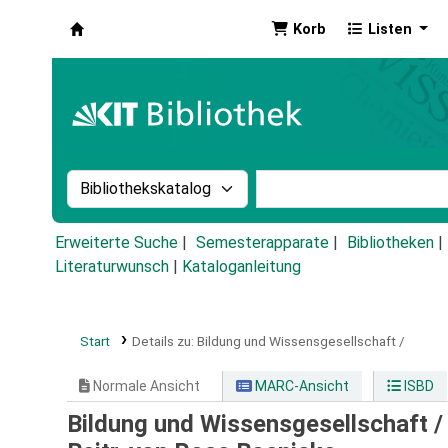
Korb
Listen
Koha
Suche im Katalog nach:
Stichwortsuche im Ka
Erweiterte Suche
Semesterapparate
Bibliotheken
Literaturwunsch
|
Kataloganleitung
Start
Details zu:
Bildung und Wissensgesellschaft /
Normale Ansicht
MARC-Ansicht
ISBD
Bildung und Wissensgesellschaft 