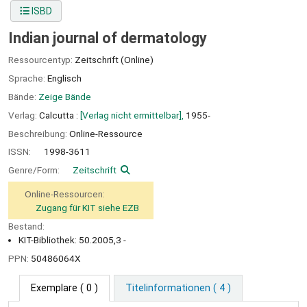
ISBD
Indian journal of dermatology
Ressourcentyp:
Zeitschrift (Online)
Sprache:
Englisch
Bände:
Zeige Bände
Verlag:
Calcutta :
[Verlag nicht ermittelbar],
1955-
Beschreibung:
Online-Ressource
ISSN:
1998-3611
Genre/Form:
Zeitschrift
Online-Ressourcen:
Zugang für KIT siehe EZB
Bestand:
KIT-Bibliothek: 50.2005,3 -
PPN:
50486064X
Exemplare
( 0 )
Titelinformationen ( 4 )