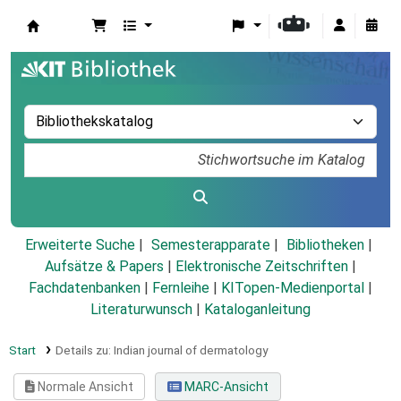
Koha
Erweiterte Suche
Semesterapparate
Bibliotheken
Aufsätze & Papers
|
Elektronische Zeitschriften
|
Fachdatenbanken
|
Fernleihe
|
KITopen-Medienportal
|
Literaturwunsch
|
Kataloganleitung
Start
Details zu:
Indian journal of dermatology
Normale Ansicht
MARC-Ansicht