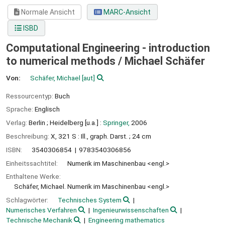
Normale Ansicht
MARC-Ansicht
ISBD
Computational Engineering - introduction
to numerical methods /
Michael Schäfer
Von:
Schäfer, Michael
[aut]
Ressourcentyp:
Buch
Sprache:
Englisch
Verlag:
Berlin ;
Heidelberg [u.a.] :
Springer,
2006
Beschreibung:
X, 321 S : Ill., graph. Darst. ; 24 cm
ISBN:
3540306854
9783540306856
Einheitssachtitel:
Numerik im Maschinenbau <engl.>
Enthaltene Werke:
Schäfer, Michael. Numerik im Maschinenbau <engl.>
Schlagwörter:
Technisches System
Numerisches Verfahren
Ingenieurwissenschaften
Technische Mechanik
Engineering mathematics