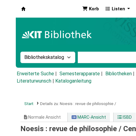
Korb
Listen
Koha
Suche im Katalog nach:
Stichwortsuche im Ka
Erweiterte Suche
Semesterapparate
Bibliotheken
Literaturwunsch
|
Kataloganleitung
Start
Details zu:
Noesis :
revue de philosophie /
Normale Ansicht
MARC-Ansicht
ISBD
Noesis : revue de philosophie /
Cen