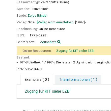
Ressourcentyp:
Zeitschrift (Online)
Sprache:
Französisch
Bände:
Zeige Bände
Verlag:
Nice :
[Verlag nicht ermittelbar],
[1997]-
Beschreibung:
Online-Ressource
ISSN:
1773-0228
Genre/Form:
Zeitschrift
Online-Ressourcen:
Zugang für KIT siehe EZB
Bestand:
KIT-Bibliothek: 1.1997 -, Die letzten 2 Jg. sind nicht zugängli
PPN:
505234491
Exemplare
( 0 )
Titelinformationen ( 1 )
Zugang für KIT siehe EZB