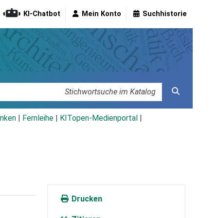
KI-Chatbot
Mein Konto
Suchhistorie
nken
|
Fernleihe
|
KITopen-Medienportal
|
Drucken