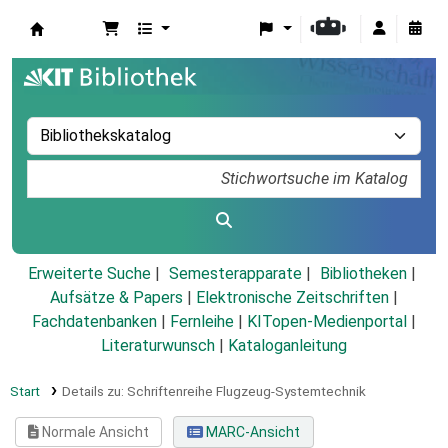
Koha
Erweiterte Suche
Semesterapparate
Bibliotheken
Aufsätze & Papers
|
Elektronische Zeitschriften
|
Fachdatenbanken
|
Fernleihe
|
KITopen-Medienportal
|
Literaturwunsch
|
Kataloganleitung
Start
Details zu:
Schriftenreihe Flugzeug-Systemtechnik
Normale Ansicht
MARC-Ansicht