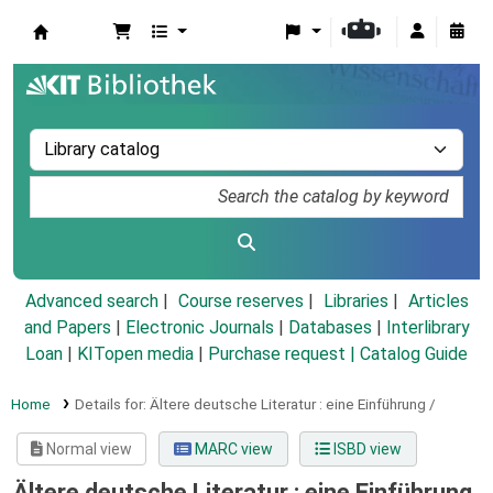
Koha online
Advanced search
Course reserves
Libraries
Articles
and Papers
|
Electronic Journals
|
Databases
|
Interlibrary
Loan
|
KITopen media
|
Purchase request |
Catalog Guide
Home
Details for:
Ältere deutsche Literatur :
eine Einführung /
Normal view
MARC view
ISBD view
Ältere deutsche Literatur : eine Einführung