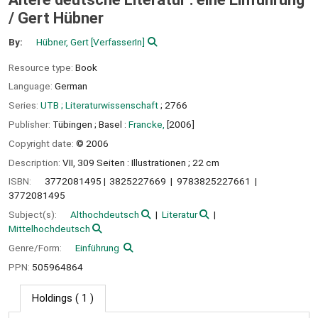
/
Gert Hübner
By:
Hübner, Gert
[VerfasserIn]
Resource type:
Book
Language:
German
Series:
UTB ; Literaturwissenschaft
; 2766
Publisher:
Tübingen ;
Basel :
Francke,
[2006]
Copyright date:
© 2006
Description:
VII, 309 Seiten : Illustrationen ; 22 cm
ISBN:
3772081495
3825227669
9783825227661
3772081495
Subject(s):
Althochdeutsch
Literatur
Mittelhochdeutsch
Genre/Form:
Einführung
PPN:
505964864
Holdings
( 1 )