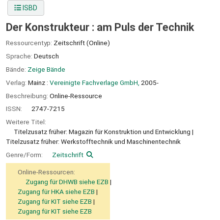
ISBD
Der Konstrukteur : am Puls der Technik
Ressourcentyp:
Zeitschrift (Online)
Sprache:
Deutsch
Bände:
Zeige Bände
Verlag:
Mainz :
Vereinigte Fachverlage GmbH,
2005-
Beschreibung:
Online-Ressource
ISSN:
2747-7215
Weitere Titel:
Titelzusatz früher: Magazin für Konstruktion und Entwicklung
Titelzusatz früher: Werkstofftechnik und Maschinentechnik
Genre/Form:
Zeitschrift
Online-Ressourcen:
Zugang für DHWB siehe EZB
Zugang für HKA siehe EZB
Zugang für KIT siehe EZB
Zugang für KIT siehe EZB