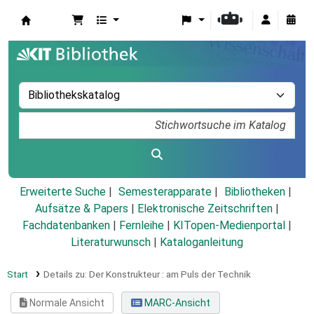
Koha
Erweiterte Suche
Semesterapparate
Bibliotheken
Aufsätze & Papers
|
Elektronische Zeitschriften
|
Fachdatenbanken
|
Fernleihe
|
KITopen-Medienportal
|
Literaturwunsch
|
Kataloganleitung
Start
Details zu:
Der Konstrukteur :
am Puls der Technik
Normale Ansicht
MARC-Ansicht