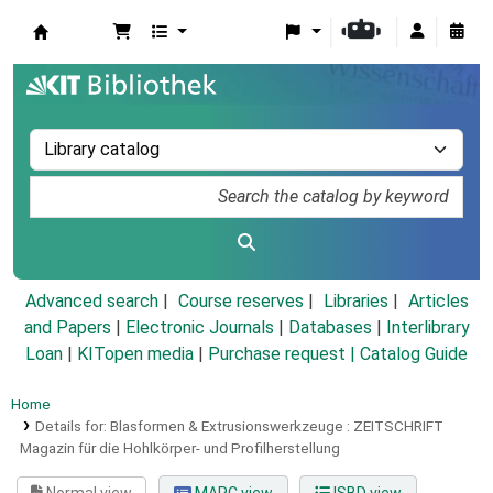
Koha online
Advanced search
Course reserves
Libraries
Articles
and Papers
|
Electronic Journals
|
Databases
|
Interlibrary
Loan
|
KITopen media
|
Purchase request |
Catalog Guide
Home
Details for:
Blasformen & Extrusionswerkzeuge :
ZEITSCHRIFT
Magazin für die Hohlkörper- und Profilherstellung