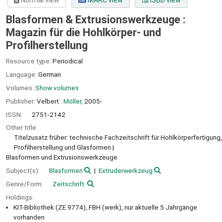
Normal view
MARC view
ISBD view
Blasformen & Extrusionswerkzeuge :
Magazin für die Hohlkörper- und
Profilherstellung
Resource type:
Periodical
Language:
German
Volumes:
Show volumes
Publisher:
Velbert :
Möller,
2005-
ISSN:
2751-2142
Other title:
Titelzusatz früher: technische Fachzeitschrift für Hohlkörperfertigung,
Profilherstellung und Glasformen
Blasformen und Extrusionswerkzeuge
Subject(s):
Blasformen
Extruderwerkzeug
Genre/Form:
Zeitschrift
Holdings:
KIT-Bibliothek (ZE 9774), FBH (werk), nur aktuelle 5 Jahrgänge
vorhanden