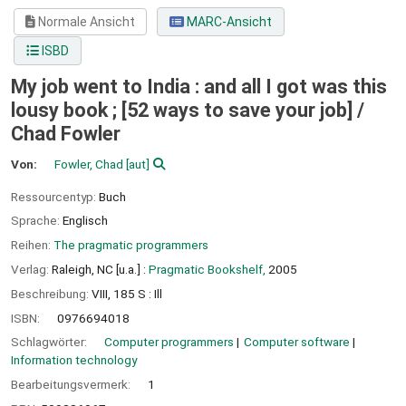
Normale Ansicht
MARC-Ansicht
ISBD
My job went to India : and all I got was this
lousy book ; [52 ways to save your job] /
Chad Fowler
Von:
Fowler, Chad
[aut]
Ressourcentyp:
Buch
Sprache:
Englisch
Reihen:
The pragmatic programmers
Verlag:
Raleigh, NC [u.a.] :
Pragmatic Bookshelf,
2005
Beschreibung:
VIII, 185 S : Ill
ISBN:
0976694018
Schlagwörter:
Computer programmers
Computer software
Information technology
Bearbeitungsvermerk:
1