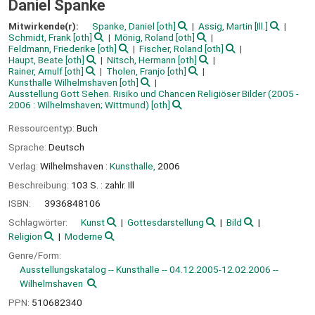
Daniel Spanke
Mitwirkende(r):
Spanke, Daniel
[oth]
Assig, Martin
[Ill.]
Schmidt, Frank
[oth]
Mönig, Roland
[oth]
Feldmann, Friederike
[oth]
Fischer, Roland
[oth]
Haupt, Beate
[oth]
Nitsch, Hermann
[oth]
Rainer, Arnulf
[oth]
Tholen, Franjo
[oth]
Kunsthalle Wilhelmshaven
[oth]
Ausstellung Gott Sehen. Risiko und Chancen Religiöser Bilder
(2005 -
2006 : Wilhelmshaven; Wittmund)
[oth]
Ressourcentyp:
Buch
Sprache:
Deutsch
Verlag:
Wilhelmshaven :
Kunsthalle,
2006
Beschreibung:
103 S. : zahlr. Ill
ISBN:
3936848106
Schlagwörter:
Kunst
Gottesdarstellung
Bild
Religion
Moderne
Genre/Form:
Ausstellungskatalog -- Kunsthalle -- 04.12.2005-12.02.2006 --
Wilhelmshaven
PPN:
510682340