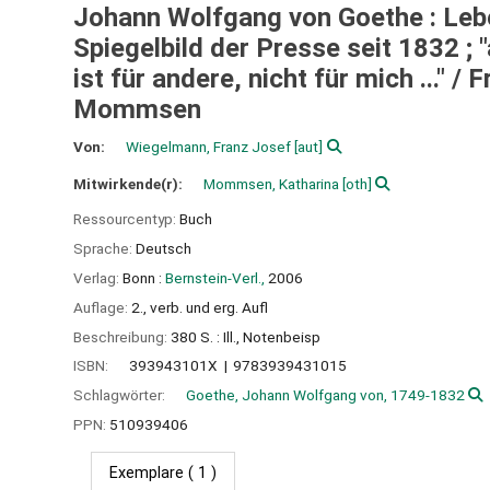
Johann Wolfgang von Goethe : Leb
Spiegelbild der Presse seit 1832 ; 
ist für andere, nicht für mich ..." /
F
Mommsen
Von:
Wiegelmann, Franz Josef
[aut]
Mitwirkende(r):
Mommsen, Katharina
[oth]
Ressourcentyp:
Buch
Sprache:
Deutsch
Verlag:
Bonn :
Bernstein-Verl.,
2006
Auflage:
2., verb. und erg. Aufl
Beschreibung:
380 S. : Ill., Notenbeisp
ISBN:
393943101X
9783939431015
Schlagwörter:
Goethe, Johann Wolfgang von, 1749-1832
PPN:
510939406
Exemplare
( 1 )