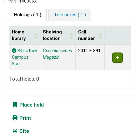
PPN:
51148335X
Holdings
( 1 )
Title notes ( 1 )
Home
Shelving
Call
library
location
number
Holdings
Bibliothek
Geschlossenes
2011 E 891
Campus
Magazin
Süd
Total holds: 0
Place hold
Print
Cite