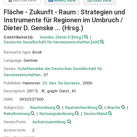
Normal view
MARC view
ISBD view
Fläche - Zukunft - Raum : Strategien und
Instrumente für Regionen im Umbruch /
Dieter D. Genske ... (Hrsg.)
Contributor(s):
Genske, Dieter D
[Hrsg.]
Deutsche Gesellschaft für Geowissenschaften
[oth]
Resource type:
Book
Language:
German
Series:
Schriftenreihe der Deutschen Gesellschaft für
Geowissenschaften
; 37
Publisher:
Hannover :
Dt. Ges. für Geowiss.,
2006
Description:
207 S. : Ill., graph. Darst., Kt
ISBN:
3932537300
Subject(s):
Raumordnung
Raumentwicklung
Brache
Rekultivierung
Nutzungsänderung
Deutschland
Genre/Form:
Aufsatzsammlung
Action note:
2