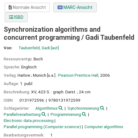
Normale Ansicht
MARC-Ansicht
ISBD
Synchronization algorithms and
concurrent programming /
Gadi Taubenfeld
Von:
Taubenfeld, Gadi
[aut]
Ressourcentyp:
Buch
Sprache:
Englisch
Verlag:
Harlow ;
Munich [u.a.] :
Pearson Prentice Hall,
2006
Auflage:
1. publ
Beschreibung:
XV, 423 S. : graph. Darst. ; 24 cm
ISBN:
0131972596
9780131972599
Schlagwörter:
Algorithmus
Synchronisierung
Parallelverarbeitung
Programmierung
Electronic data processing
Parallel programming (Computer science)
Computer algorithms
Bearbeitungsvermerk:
1