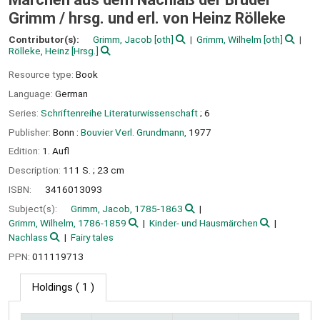
Grimm /
hrsg. und erl. von Heinz Rölleke
Contributor(s):
Grimm, Jacob
[oth]
Grimm, Wilhelm
[oth]
Rölleke, Heinz
[Hrsg.]
Resource type:
Book
Language:
German
Series:
Schriftenreihe Literaturwissenschaft
; 6
Publisher:
Bonn :
Bouvier Verl. Grundmann,
1977
Edition:
1. Aufl
Description:
111 S. ; 23 cm
ISBN:
3416013093
Subject(s):
Grimm, Jacob, 1785-1863
Grimm, Wilhelm, 1786-1859
Kinder- und Hausmärchen
Nachlass
Fairy tales
PPN:
011119713
Holdings
( 1 )