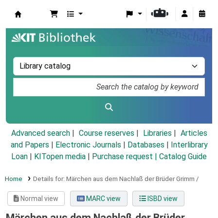
Koha online
Advanced search
Course reserves
Libraries
Articles
and Papers
|
Electronic Journals
|
Databases
|
Interlibrary
Loan
|
KITopen media
|
Purchase request |
Catalog Guide
Home
Details for:
Märchen aus dem Nachlaß der Brüder Grimm /
Normal view
MARC view
ISBD view
Märchen aus dem Nachlaß der Brüder