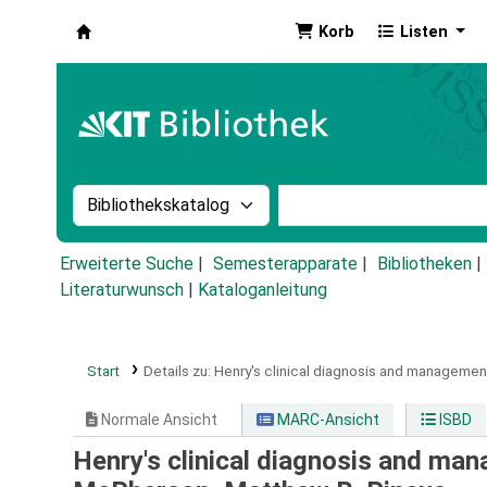
Korb
Listen
Koha
Suche im Katalog nach:
Stichwortsuche im Ka
Erweiterte Suche
Semesterapparate
Bibliotheken
Literaturwunsch
|
Kataloganleitung
Start
Details zu:
Henry's clinical diagnosis and managemen
Normale Ansicht
MARC-Ansicht
ISBD
Henry's clinical diagnosis and ma