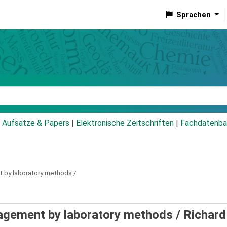
Sprachen
talog
Aufsätze & Papers
|
Elektronische Zeitschriften
|
Fachdatenba
t by laboratory methods /
nagement by laboratory methods /
Richard