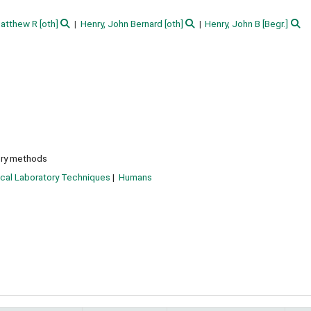
Matthew R
[oth]
Henry, John Bernard
[oth]
Henry, John B
[Begr.]
ory methods
ical Laboratory Techniques
Humans