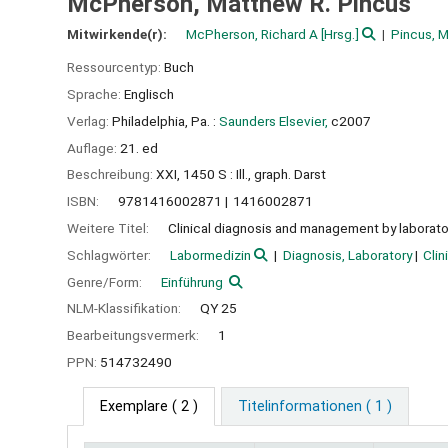
McPherson, Matthew R. Pincus
Mitwirkende(r):
McPherson, Richard A
[Hrsg.]
Pincus, 
Ressourcentyp:
Buch
Sprache:
Englisch
Verlag:
Philadelphia, Pa. :
Saunders Elsevier,
c2007
Auflage:
21. ed
Beschreibung:
XXI, 1450 S : Ill., graph. Darst
ISBN:
9781416002871
1416002871
Weitere Titel:
Clinical diagnosis and management by laborat
Schlagwörter:
Labormedizin
Diagnosis, Laboratory
Clin
Genre/Form:
Einführung
NLM-Klassifikation:
QY 25
Bearbeitungsvermerk:
1
PPN:
514732490
Exemplare
( 2 )
Titelinformationen ( 1 )