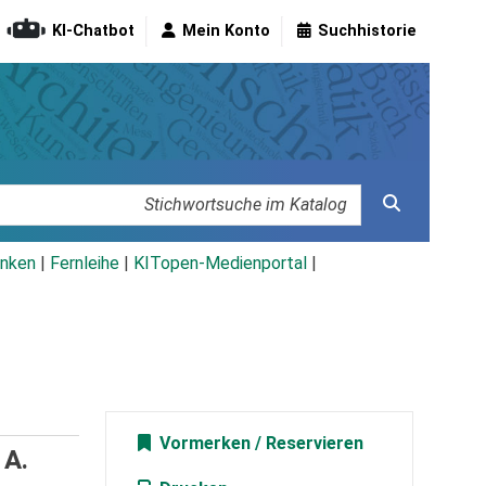
KI-Chatbot
Mein Konto
Suchhistorie
nken
|
Fernleihe
|
KITopen-Medienportal
|
Vormerken
 A.