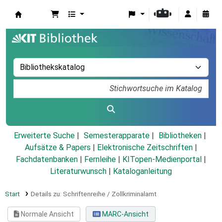
Koha
Erweiterte Suche
Semesterapparate
Bibliotheken
Aufsätze & Papers
|
Elektronische Zeitschriften
|
Fachdatenbanken
|
Fernleihe
|
KITopen-Medienportal
|
Literaturwunsch
|
Kataloganleitung
Start
Details zu:
Schriftenreihe / Zollkriminalamt
Normale Ansicht
MARC-Ansicht