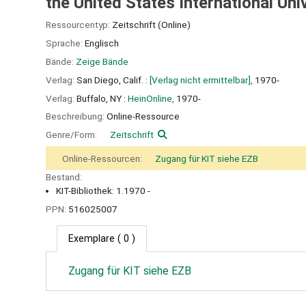
the United States International Uni
Ressourcentyp:
Zeitschrift (Online)
Sprache:
Englisch
Bände:
Zeige Bände
Verlag:
San Diego, Calif. :
[Verlag nicht ermittelbar],
1970-
Verlag:
Buffalo, NY :
HeinOnline,
1970-
Beschreibung:
Online-Ressource
Genre/Form:
Zeitschrift
Online-Ressourcen:
Zugang für KIT siehe EZB
Bestand:
KIT-Bibliothek: 1.1970 -
PPN:
516025007
Exemplare
( 0 )
Zugang für KIT siehe EZB