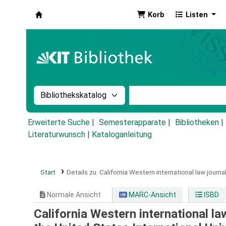
Korb
Listen
Koha
Suche im Katalog nach:
Stichwortsuche im Ka
Erweiterte Suche
Semesterapparate
Bibliotheken
Literaturwunsch
|
Kataloganleitung
Start
Details zu:
California Western international law journal
Normale Ansicht
MARC-Ansicht
ISBD
California Western international la