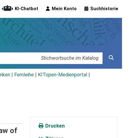
KI-Chatbot
Mein Konto
Suchhistorie
nken
|
Fernleihe
|
KITopen-Medienportal
|
Drucken
aw of