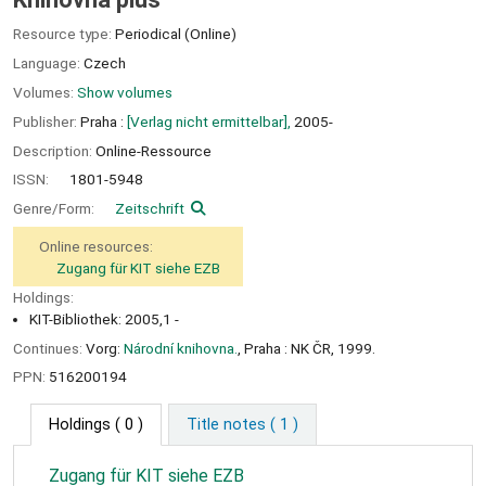
Resource type:
Periodical (Online)
Language:
Czech
Volumes:
Show volumes
Publisher:
Praha :
[Verlag nicht ermittelbar],
2005-
Description:
Online-Ressource
ISSN:
1801-5948
Genre/Form:
Zeitschrift
Online resources:
Zugang für KIT siehe EZB
Holdings:
KIT-Bibliothek: 2005,1 -
Continues:
Vorg:
Národní knihovna.
, Praha : NK ČR, 1999.
PPN:
516200194
Holdings
( 0 )
Title notes ( 1 )
Zugang für KIT siehe EZB