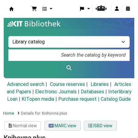
Koha online
Advanced search
Course reserves
Libraries
Articles
and Papers
|
Electronic Journals
|
Databases
|
Interlibrary
Loan
|
KITopen media
|
Purchase request |
Catalog Guide
Home
Details for:
Knihovna plus
Normal view
MARC view
ISBD view
Knihovna plus