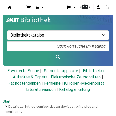
Koha
Erweiterte Suche
Semesterapparate
Bibliotheken
Aufsätze & Papers
|
Elektronische Zeitschriften
|
Fachdatenbanken
|
Fernleihe
|
KITopen-Medienportal
|
Literaturwunsch
|
Kataloganleitung
Start
Details zu:
Nitride semiconductor devices :
principles and
simulation /