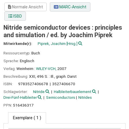
Normale Ansicht
MARC-Ansicht
ISBD
Nitride semiconductor devices : principles
and simulation /
ed. by Joachim Piprek
Mitwirkende(r):
Piprek, Joachim
[Hrsg.]
Ressourcentyp:
Buch
Sprache:
Englisch
Verlag:
Weinheim :
WILEY-VCH,
2007
Beschreibung:
XXI, 496 S. : Ill., graph. Darst
ISBN:
9783527406678
3527406670
Schlagwörter:
Nitride
Halbleiterbauelement
Drei-Fünf-Halbleiter
Semiconductors
Nitrides
PPN:
516436317
Exemplare
( 1 )