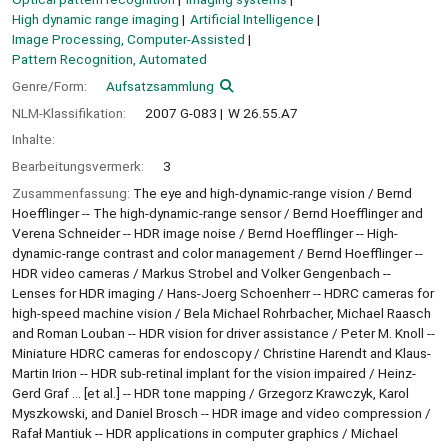
High dynamic range imaging
Artificial Intelligence
Image Processing, Computer-Assisted
Pattern Recognition, Automated
Genre/Form:
Aufsatzsammlung
NLM-Klassifikation:
2007 G-083
W 26.55.A7
Inhalte:
Bearbeitungsvermerk:
3
Zusammenfassung:
The eye and high-dynamic-range vision / Bernd
Hoefflinger -- The high-dynamic-range sensor / Bernd Hoefflinger and
Verena Schneider -- HDR image noise / Bernd Hoefflinger -- High-
dynamic-range contrast and color management / Bernd Hoefflinger --
HDR video cameras / Markus Strobel and Volker Gengenbach --
Lenses for HDR imaging / Hans-Joerg Schoenherr -- HDRC cameras for
high-speed machine vision / Bela Michael Rohrbacher, Michael Raasch
and Roman Louban -- HDR vision for driver assistance / Peter M. Knoll --
Miniature HDRC cameras for endoscopy / Christine Harendt and Klaus-
Martin Irion -- HDR sub-retinal implant for the vision impaired / Heinz-
Gerd Graf ... [et al.] -- HDR tone mapping / Grzegorz Krawczyk, Karol
Myszkowski, and Daniel Brosch -- HDR image and video compression /
Rafał Mantiuk -- HDR applications in computer graphics / Michael