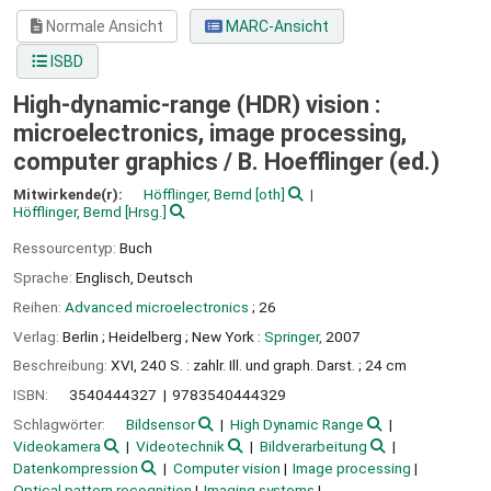
Normale Ansicht
MARC-Ansicht
ISBD
High-dynamic-range (HDR) vision :
microelectronics, image processing,
computer graphics /
B. Hoefflinger (ed.)
Mitwirkende(r):
Höfflinger, Bernd
[oth]
Höfflinger, Bernd
[Hrsg.]
Ressourcentyp:
Buch
Sprache:
Englisch
,
Deutsch
Reihen:
Advanced microelectronics
; 26
Verlag:
Berlin ;
Heidelberg ;
New York :
Springer,
2007
Beschreibung:
XVI, 240 S. : zahlr. Ill. und graph. Darst. ; 24 cm
ISBN:
3540444327
9783540444329
Schlagwörter:
Bildsensor
High Dynamic Range
Videokamera
Videotechnik
Bildverarbeitung
Datenkompression
Computer vision
Image processing
Optical pattern recognition
Imaging systems