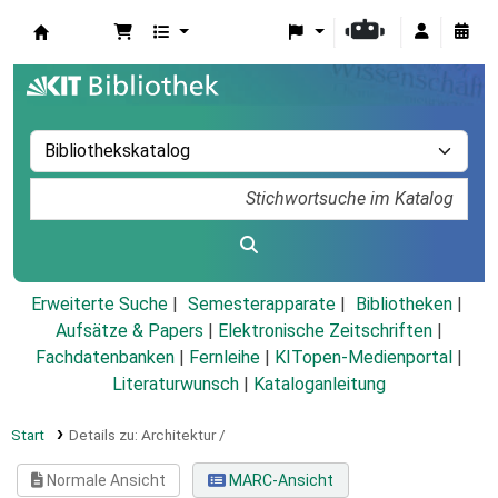
Koha
Erweiterte Suche
Semesterapparate
Bibliotheken
Aufsätze & Papers
|
Elektronische Zeitschriften
|
Fachdatenbanken
|
Fernleihe
|
KITopen-Medienportal
|
Literaturwunsch
|
Kataloganleitung
Start
Details zu:
Architektur /
Normale Ansicht
MARC-Ansicht