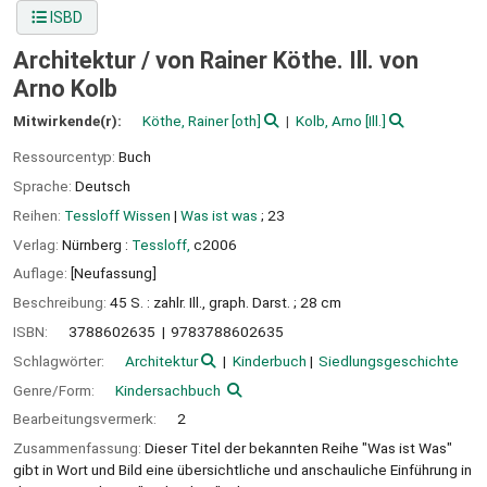
ISBD
Architektur /
von Rainer Köthe. Ill. von
Arno Kolb
Mitwirkende(r):
Köthe, Rainer
[oth]
Kolb, Arno
[Ill.]
Ressourcentyp:
Buch
Sprache:
Deutsch
Reihen:
Tessloff Wissen
|
Was ist was
; 23
Verlag:
Nürnberg :
Tessloff,
c2006
Auflage:
[Neufassung]
Beschreibung:
45 S. : zahlr. Ill., graph. Darst. ; 28 cm
ISBN:
3788602635
9783788602635
Schlagwörter:
Architektur
Kinderbuch
Siedlungsgeschichte
Genre/Form:
Kindersachbuch
Bearbeitungsvermerk:
2
Zusammenfassung:
Dieser Titel der bekannten Reihe "Was ist Was"
gibt in Wort und Bild eine übersichtliche und anschauliche Einführung in