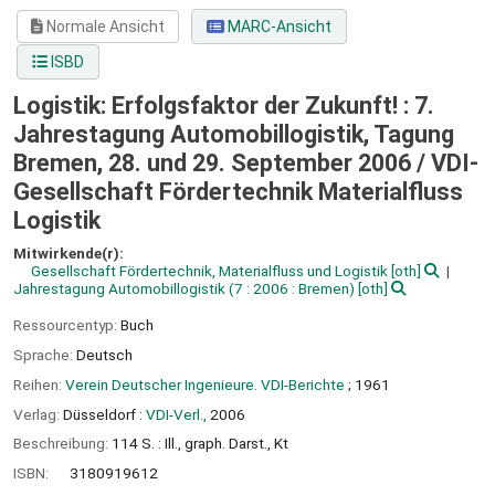
Normale Ansicht
MARC-Ansicht
ISBD
Logistik: Erfolgsfaktor der Zukunft! : 7.
Jahrestagung Automobillogistik, Tagung
Bremen, 28. und 29. September 2006 /
VDI-
Gesellschaft Fördertechnik Materialfluss
Logistik
Mitwirkende(r):
Gesellschaft Fördertechnik, Materialfluss und Logistik
[oth]
Jahrestagung Automobillogistik
(7 : 2006 : Bremen)
[oth]
Ressourcentyp:
Buch
Sprache:
Deutsch
Reihen:
Verein Deutscher Ingenieure. VDI-Berichte
; 1961
Verlag:
Düsseldorf :
VDI-Verl.,
2006
Beschreibung:
114 S. : Ill., graph. Darst., Kt
ISBN:
3180919612