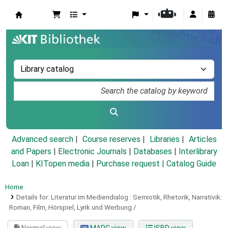
Koha online
Advanced search
Course reserves
Libraries
Articles
and Papers
|
Electronic Journals
|
Databases
|
Interlibrary
Loan
|
KITopen media
|
Purchase request |
Catalog Guide
Home
Details for:
Literatur im Mediendialog :
Semiotik, Rhetorik, Narrativik:
Roman, Film, Hörspiel, Lyrik und Werbung /