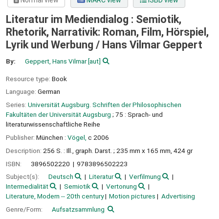
Normal view
MARC view
ISBD view
Literatur im Mediendialog : Semiotik,
Rhetorik, Narrativik: Roman, Film, Hörspiel,
Lyrik und Werbung /
Hans Vilmar Geppert
By:
Geppert, Hans Vilmar
[aut]
Resource type:
Book
Language:
German
Series:
Universität Augsburg. Schriften der Philosophischen
Fakultäten der Universität Augsburg
; 75 : Sprach- und
literaturwissenschaftliche Reihe
Publisher:
München :
Vögel,
c 2006
Description:
256 S. : Ill., graph. Darst. ; 235 mm x 165 mm, 424 gr
ISBN:
3896502220
9783896502223
Subject(s):
Deutsch
Literatur
Verfilmung
Intermedialität
Semiotik
Vertonung
Literature, Modern -- 20th century
Motion pictures
Advertising
Genre/Form:
Aufsatzsammlung