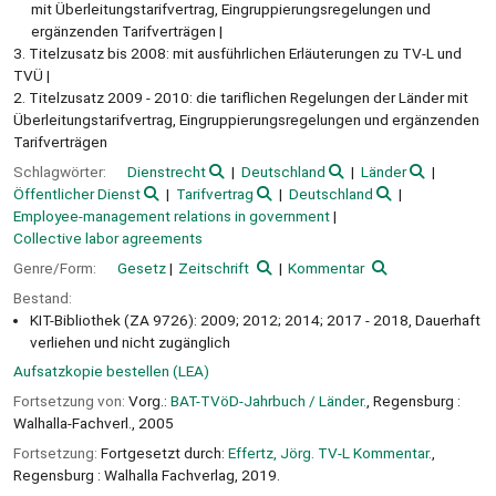
mit Überleitungstarifvertrag, Eingruppierungsregelungen und
ergänzenden Tarifverträgen
3. Titelzusatz bis 2008: mit ausführlichen Erläuterungen zu TV-L und
TVÜ
2. Titelzusatz 2009 - 2010: die tariflichen Regelungen der Länder mit
Überleitungstarifvertrag, Eingruppierungsregelungen und ergänzenden
Tarifverträgen
Schlagwörter:
Dienstrecht
Deutschland
Länder
Öffentlicher Dienst
Tarifvertrag
Deutschland
Employee-management relations in government
Collective labor agreements
Genre/Form:
Gesetz
Zeitschrift
Kommentar
Bestand:
KIT-Bibliothek (ZA 9726): 2009; 2012; 2014; 2017 - 2018, Dauerhaft
verliehen und nicht zugänglich
Aufsatzkopie bestellen (LEA)
Fortsetzung von:
Vorg.:
BAT-TVöD-Jahrbuch / Länder.
, Regensburg :
Walhalla-Fachverl., 2005
Fortsetzung:
Fortgesetzt durch:
Effertz, Jörg. TV-L Kommentar.
,
Regensburg : Walhalla Fachverlag, 2019.