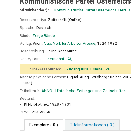
Kommunistische Partei Österreich
Mitwirkende(r):
Kommunistische Partei Österreichs
[Heraus
Ressourcentyp:
Zeitschrift (Online)
Sprache:
Deutsch
Bände:
Zeige Bände
Verlag:
Wien :
Vap. Verl. für Arbeiter-Presse,
1924-1932
Beschreibung:
Online-Ressource
Genre/Form:
Zeitschrift
Online-Ressourcen:
Zugang für KIT siehe EZB
Andere physische Formen:
Digital. Ausg.: Wildberg : Belser, 20
Online)
Enthalten in:
ANNO - Historische Zeitungen und Zeitschriften
Bestand:
KIT-Bibliothek: 1928 - 1931
PPN:
521469368
Exemplare
( 0 )
Titelinformationen ( 3 )