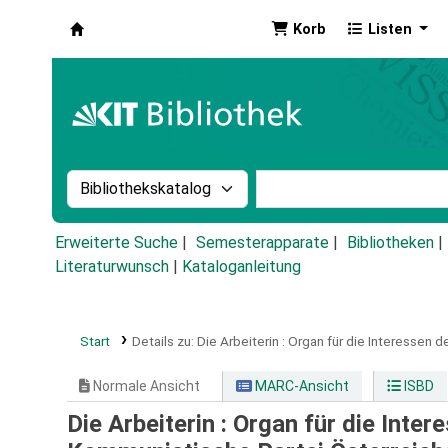
Korb
Listen
Koha
Suche im Katalog nach:
Stichwortsuche im Ka
Erweiterte Suche
Semesterapparate
Bibliotheken
Literaturwunsch
|
Kataloganleitung
Start
Details zu:
Die Arbeiterin :
Organ für die Interessen d
Normale Ansicht
MARC-Ansicht
ISBD
Die Arbeiterin : Organ für die Inte