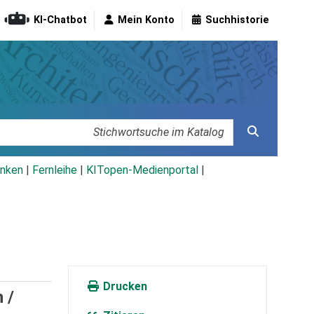
KI-Chatbot
Mein Konto
Suchhistorie
nken
|
Fernleihe
|
KITopen-Medienportal
|
Drucken
 /