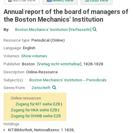
Normal view
MARC view
ISBD view
Annual report of the board of managers of
the Boston Mechanics' Institution
By:
Boston Mechanics' Institution
[VerfasserIn]
Resource type:
Periodical (Online)
Language:
English
Volumes:
Show volumes
Publisher:
Boston :
[Verlag nicht ermittelbar],
1828-1828
Description:
Online-Ressource
Subject(s):
Boston Mechanics' Institution -- Periodicals
Genre/Form:
Zeitschrift
Online resources:
Zugang für KIT siehe EZB
Zugang für HKA siehe EZB
Zugang für DHWB siehe EZB
Holdings:
KIT-Bibliothek, Nationallizenz: 1.1828;