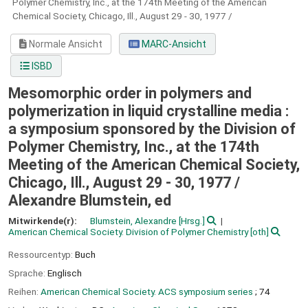
Polymer Chemistry, Inc., at the 174th Meeting of the American
Chemical Society, Chicago, Ill., August 29 - 30, 1977 /
Normale Ansicht
MARC-Ansicht
ISBD
Mesomorphic order in polymers and
polymerization in liquid crystalline media :
a symposium sponsored by the Division of
Polymer Chemistry, Inc., at the 174th
Meeting of the American Chemical Society,
Chicago, Ill., August 29 - 30, 1977 /
Alexandre Blumstein, ed
Mitwirkende(r):
Blumstein, Alexandre
[Hrsg.]
American Chemical Society. Division of Polymer Chemistry
[oth]
Ressourcentyp:
Buch
Sprache:
Englisch
Reihen:
American Chemical Society. ACS symposium series
; 74