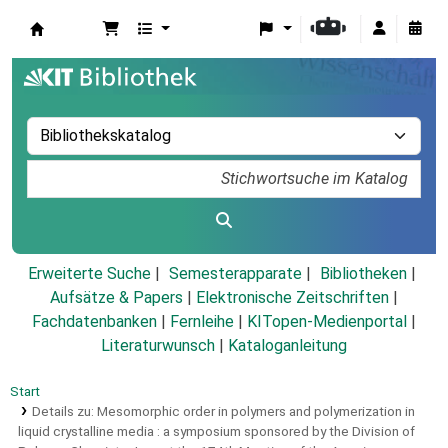
Koha
Erweiterte Suche
Semesterapparate
Bibliotheken
Aufsätze & Papers
|
Elektronische Zeitschriften
|
Fachdatenbanken
|
Fernleihe
|
KITopen-Medienportal
|
Literaturwunsch
|
Kataloganleitung
Start
Details zu:
Mesomorphic order in polymers and polymerization in
liquid crystalline media :
a symposium sponsored by the Division of