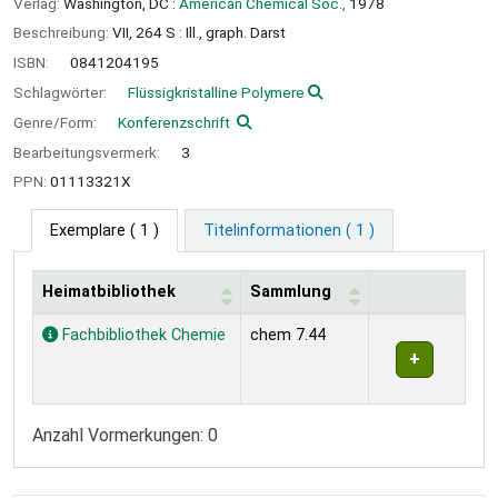
Verlag:
Washington, DC :
American Chemical Soc.,
1978
Beschreibung:
VII, 264 S : Ill., graph. Darst
ISBN:
0841204195
Schlagwörter:
Flüssigkristalline Polymere
Genre/Form:
Konferenzschrift
Bearbeitungsvermerk:
3
PPN:
01113321X
Exemplare
( 1 )
Titelinformationen ( 1 )
Heimatbibliothek
Sammlung
Exemplare
Fachbibliothek Chemie
chem 7.44
Anzahl Vormerkungen: 0