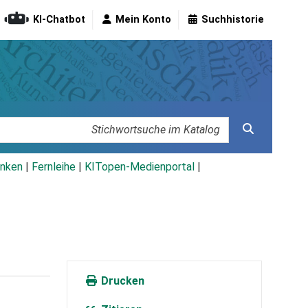
KI-Chatbot
Mein Konto
Suchhistorie
nken
|
Fernleihe
|
KITopen-Medienportal
|
Drucken