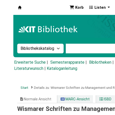
Korb
Listen
Koha
Suche im Katalog nach:
Stichwortsuche im Ka
Erweiterte Suche
Semesterapparate
Bibliotheken
Literaturwunsch
|
Kataloganleitung
Start
Details zu:
Wismarer Schriften zu Management und 
Normale Ansicht
MARC-Ansicht
ISBD
Wismarer Schriften zu Managemen