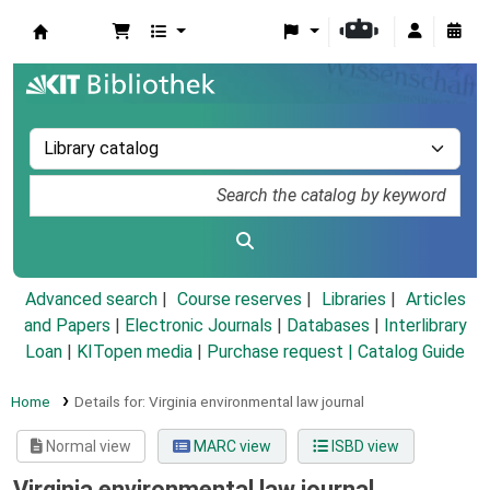
Koha online
Advanced search
Course reserves
Libraries
Articles
and Papers
|
Electronic Journals
|
Databases
|
Interlibrary
Loan
|
KITopen media
|
Purchase request |
Catalog Guide
Home
Details for:
Virginia environmental law journal
Normal view
MARC view
ISBD view
Virginia environmental law journal