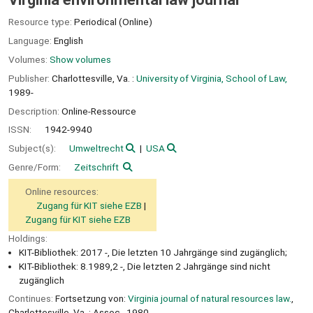
Resource type:
Periodical (Online)
Language:
English
Volumes:
Show volumes
Publisher:
Charlottesville, Va. :
University of Virginia, School of Law,
1989-
Description:
Online-Ressource
ISSN:
1942-9940
Subject(s):
Umweltrecht
USA
Genre/Form:
Zeitschrift
Online resources:
Zugang für KIT siehe EZB
Zugang für KIT siehe EZB
Holdings:
KIT-Bibliothek: 2017 -, Die letzten 10 Jahrgänge sind zugänglich;
KIT-Bibliothek: 8.1989,2 -, Die letzten 2 Jahrgänge sind nicht
zugänglich
Continues:
Fortsetzung von:
Virginia journal of natural resources law.
,
Charlottesville, Va. : Assoc., 1980.