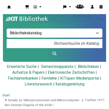
Koha
Erweiterte Suche
Semesterapparate
Bibliotheken
Aufsätze & Papers
|
Elektronische Zeitschriften
|
Fachdatenbanken
|
Fernleihe
|
KITopen-Medienportal
|
Literaturwunsch
|
Kataloganleitung
Start
Details zu:
Mikroprozessoren und Mikrocomputer :
2. Treffen 1977
des German Chapter of the ACM /