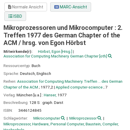
Normale Ansicht
MARC-Ansicht
ISBD
Mikroprozessoren und Mikrocomputer : 2.
Treffen 1977 des German Chapter of the
ACM /
hrsg. von Egon Hörbst
Mitwirkende(r):
Hörbst, Egon
[Hrsg.]
Association for Computing Machinery. German Chapter
[oth]
Ressourcentyp:
Buch
Sprache:
Deutsch
,
Englisch
Reihen:
Association for Computing Machinery. Treffen ... des German
Chapter of the ACM
; 1977,2
|
Applied computer-science
; 7
Verlag:
München [u.a.] :
Hanser,
1977
Beschreibung:
128 S : graph. Darst
ISBN:
3446124845
Schlagwörter:
Mikrocomputer
Mikroprozessor
Mikroprozessor, Hardware, Personal Computer, Baustein, Compiler,
Hochschule