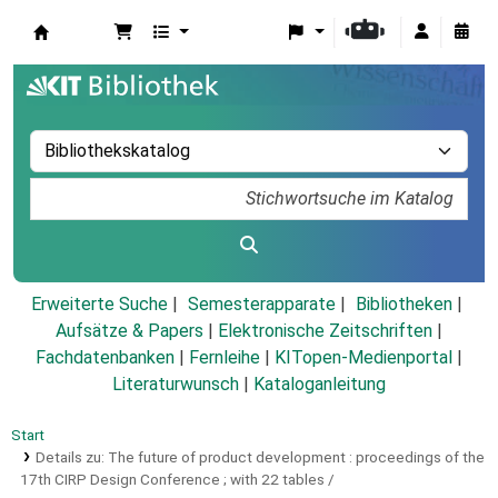
Koha
Erweiterte Suche
Semesterapparate
Bibliotheken
Aufsätze & Papers
|
Elektronische Zeitschriften
|
Fachdatenbanken
|
Fernleihe
|
KITopen-Medienportal
|
Literaturwunsch
|
Kataloganleitung
Start
Details zu:
The future of product development :
proceedings of the
17th CIRP Design Conference ; with 22 tables /