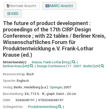
Normale Ansicht
MARC-Ansicht
ISBD
The future of product development :
proceedings of the 17th CIRP Design
Conference ; with 22 tables /
Berliner Kreis,
Wissenschaftliches Forum für
Produktentwicklung e.V. Frank-Lothar
Krause (ed.)
Mitwirkende(r):
Krause, Frank-Lothar
[Hrsg.]
Berliner Kreis
[oth]
Design Conference
(17 : 2007 : Berlin)
[oth]
Ressourcentyp:
Buch
Sprache:
Englisch
Verlag:
Berlin ;
Heidelberg [u.a.] :
Springer,
2007
Beschreibung:
XX, 713 S. : Ill., graph. Darst. ; 24 cm
ISBN:
3540698191
9783540698197
Schlagwörter:
Produktentwicklung