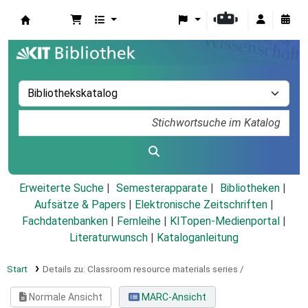
Koha
Erweiterte Suche
Semesterapparate
Bibliotheken
Aufsätze & Papers
|
Elektronische Zeitschriften
|
Fachdatenbanken
|
Fernleihe
|
KITopen-Medienportal
|
Literaturwunsch
|
Kataloganleitung
Start
Details zu:
Classroom resource materials series /
Normale Ansicht
MARC-Ansicht