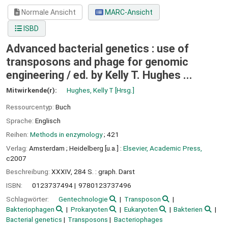
Normale Ansicht
MARC-Ansicht
ISBD
Advanced bacterial genetics : use of
transposons and phage for genomic
engineering /
ed. by Kelly T. Hughes ...
Mitwirkende(r):
Hughes, Kelly T
[Hrsg.]
Ressourcentyp:
Buch
Sprache:
Englisch
Reihen:
Methods in enzymology
; 421
Verlag:
Amsterdam ;
Heidelberg [u.a.] :
Elsevier, Academic Press,
c2007
Beschreibung:
XXXIV, 284 S. : graph. Darst
ISBN:
0123737494
9780123737496
Schlagwörter:
Gentechnologie
Transposon
Bakteriophagen
Prokaryoten
Eukaryoten
Bakterien
Bacterial genetics
Transposons
Bacteriophages