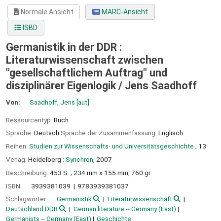
Normale Ansicht
MARC-Ansicht
ISBD
Germanistik in der DDR :
Literaturwissenschaft zwischen
"gesellschaftlichem Auftrag" und
disziplinärer Eigenlogik /
Jens Saadhoff
Von:
Saadhoff, Jens
[aut]
Ressourcentyp:
Buch
Sprache:
Deutsch
Sprache der Zusammenfassung:
Englisch
Reihen:
Studien zur Wissenschafts- und Universitätsgeschichte
; 13
Verlag:
Heidelberg :
Synchron,
2007
Beschreibung:
453 S. ; 234 mm x 155 mm, 760 gr
ISBN:
3939381039
9783939381037
Schlagwörter:
Germanistik
Literaturwissenschaft
Deutschland DDR
German literature -- Germany (East)
Germanists -- Germany (East)
Geschichte