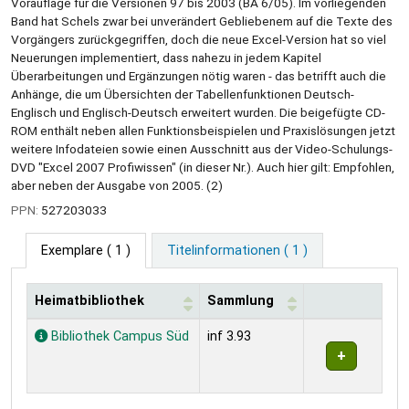
Vorauflage für die Versionen 97 bis 2003 (BA 6/05). Im vorliegenden
Band hat Schels zwar bei unverändert Gebliebenem auf die Texte des
Vorgängers zurückgegriffen, doch die neue Excel-Version hat so viel
Neuerungen implementiert, dass nahezu in jedem Kapitel
Überarbeitungen und Ergänzungen nötig waren - das betrifft auch die
Anhänge, die um Übersichten der Tabellenfunktionen Deutsch-
Englisch und Englisch-Deutsch erweitert wurden. Die beigefügte CD-
ROM enthält neben allen Funktionsbeispielen und Praxislösungen jetzt
weitere Infodateien sowie einen Ausschnitt aus der Video-Schulungs-
DVD "Excel 2007 Profiwissen" (in dieser Nr.). Auch hier gilt: Empfohlen,
aber neben der Ausgabe von 2005. (2)
PPN:
527203033
Exemplare
( 1 )
Titelinformationen ( 1 )
Heimatbibliothek
Sammlung
Exemplare
Bibliothek Campus Süd
inf 3.93