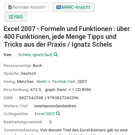
Normale Ansicht
MARC-Ansicht
ISBD
Excel 2007 - Formeln und Funktionen : über
400 Funktionen, jede Menge Tipps und
Tricks aus der Praxis /
Ignatz Schels
Von:
Schels, Ignatz
[aut]
Ressourcentyp:
Buch
Sprache:
Deutsch
Verlag:
München :
Markt-+-Technik-Verl.,
2007
Beschreibung:
672 S. : graph. Darst. + 1 CD-ROM
ISBN:
3827242398
9783827242396
Weitere Titel:
zweitausendundsieben
Schlagwörter:
Excel 2007
Bearbeitungsvermerk:
3
Zusammenfassung:
Von diesem Titel des Excel-Kenners gab es eine