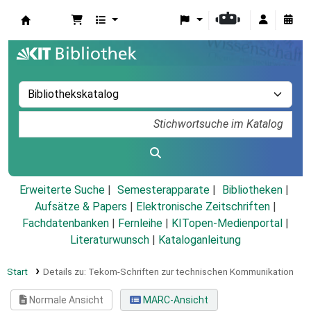
Koha
Erweiterte Suche
Semesterapparate
Bibliotheken
Aufsätze & Papers
|
Elektronische Zeitschriften
|
Fachdatenbanken
|
Fernleihe
|
KITopen-Medienportal
|
Literaturwunsch
|
Kataloganleitung
Start
Details zu:
Tekom-Schriften zur technischen Kommunikation
Normale Ansicht
MARC-Ansicht