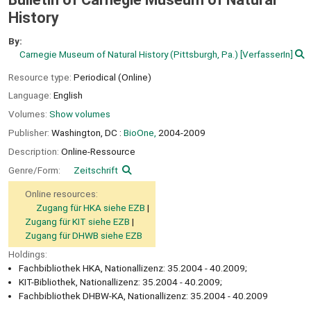
History
By:
Carnegie Museum of Natural History (Pittsburgh, Pa.)
[VerfasserIn]
Resource type:
Periodical (Online)
Language:
English
Volumes:
Show volumes
Publisher:
Washington, DC :
BioOne,
2004-2009
Description:
Online-Ressource
Genre/Form:
Zeitschrift
Online resources:
Zugang für HKA siehe EZB
Zugang für KIT siehe EZB
Zugang für DHWB siehe EZB
Holdings:
Fachbibliothek HKA, Nationallizenz: 35.2004 - 40.2009;
KIT-Bibliothek, Nationallizenz: 35.2004 - 40.2009;
Fachbibliothek DHBW-KA, Nationallizenz: 35.2004 - 40.2009