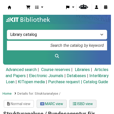
Koha online
Advanced search
Course reserves
Libraries
Articles
and Papers
|
Electronic Journals
|
Databases
|
Interlibrary
Loan
|
KITopen media
|
Purchase request |
Catalog Guide
Home
Details for:
Strukturanalyse /
Normal view
MARC view
ISBD view
Strukturanalyse /
Bundesagentur für