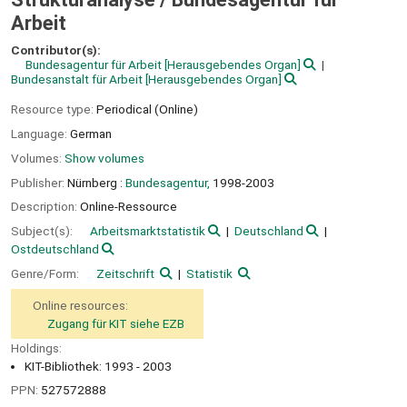
Arbeit
Contributor(s):
Bundesagentur für Arbeit
[Herausgebendes Organ]
Bundesanstalt für Arbeit
[Herausgebendes Organ]
Resource type:
Periodical (Online)
Language:
German
Volumes:
Show volumes
Publisher:
Nürnberg :
Bundesagentur,
1998-2003
Description:
Online-Ressource
Subject(s):
Arbeitsmarktstatistik
Deutschland
Ostdeutschland
Genre/Form:
Zeitschrift
Statistik
Online resources:
Zugang für KIT siehe EZB
Holdings:
KIT-Bibliothek: 1993 - 2003
PPN:
527572888