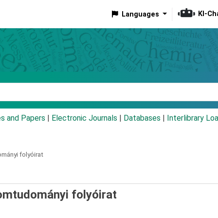
KI-Ch
Languages
eyword
es and Papers
|
Electronic Journals
|
Databases
|
Interlibrary Lo
mányi folyóirat
omtudományi folyóirat