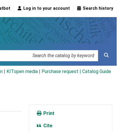
atbot
Log in to your account
Search history
an
|
KITopen media
|
Purchase request |
Catalog Guide
Print
Cite