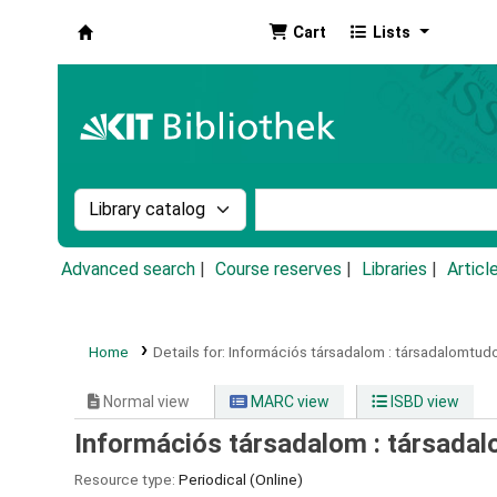
Cart
Lists
Koha online
Search the catalog by:
Search the catalog by k
Advanced search
Course reserves
Libraries
Articl
Home
Details for:
Információs társadalom :
társadalomtudo
Normal view
MARC view
ISBD view
Információs társadalom : társadal
Resource type:
Periodical (Online)