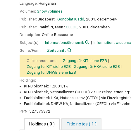
Language:
Hungarian
Volumes:
Show volumes
Publisher:
Budapest :
Gondolat Kiadó,
2001, december-
Publisher:
Frankfurt, Main :
CEEOL,
2001, december-
Description:
Online-Ressource
Subject(s):
Informationsökonomik
Informationswissens
Genre/Form:
Zeitschrift
Online resources:
Zugang für KIT siehe EZB
Zugang für KIT siehe EZB
Zugang für HKA siehe EZB
Zugang für DHWB siehe EZB
Holdings:
KIT-Bibliothek: 1.2001,1 -;
KIT-Bibliothek, Nationallizenz (CEEOL) via Einzelregistrierung:
Fachbibliothek HKA, Nationallizenz (CEEOL) via Einzelregistri
Fachbibliothek DHBW-KA, Nationallizenz (CEEOL) via Einzelreg
PPN:
527575372
Holdings
( 0 )
Title notes ( 1 )