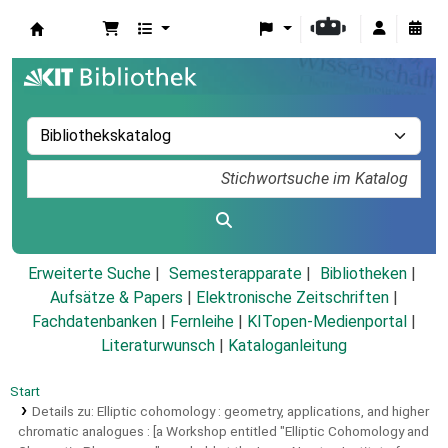
Koha
Erweiterte Suche
Semesterapparate
Bibliotheken
Aufsätze & Papers
|
Elektronische Zeitschriften
|
Fachdatenbanken
|
Fernleihe
|
KITopen-Medienportal
|
Literaturwunsch
|
Kataloganleitung
Start
Details zu:
Elliptic cohomology :
geometry, applications, and higher
chromatic analogues : [a Workshop entitled "Elliptic Cohomology and