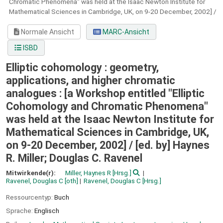
Chromatic Phenomena" was held at the Isaac Newton Institute for
Mathematical Sciences in Cambridge, UK, on 9-20 December, 2002] /
Normale Ansicht
MARC-Ansicht
ISBD
Elliptic cohomology : geometry,
applications, and higher chromatic
analogues : [a Workshop entitled "Elliptic
Cohomology and Chromatic Phenomena"
was held at the Isaac Newton Institute for
Mathematical Sciences in Cambridge, UK,
on 9-20 December, 2002] /
[ed. by] Haynes
R. Miller; Douglas C. Ravenel
Mitwirkende(r):
Miller, Haynes R
[Hrsg.]
Ravenel, Douglas C
[oth]
Ravenel, Douglas C
[Hrsg.]
Ressourcentyp:
Buch
Sprache:
Englisch