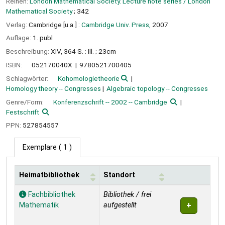
Reihen:
London Mathematical Society. Lecture note series / London
Mathematical Society
; 342
Verlag:
Cambridge [u.a.] :
Cambridge Univ. Press,
2007
Auflage:
1. publ
Beschreibung:
XIV, 364 S. : Ill. ; 23cm
ISBN:
052170040X
9780521700405
Schlagwörter:
Kohomologietheorie
Homology theory -- Congresses
Algebraic topology -- Congresses
Genre/Form:
Konferenzschrift -- 2002 -- Cambridge
Festschrift
PPN:
527854557
Exemplare
( 1 )
Heimatbibliothek
Standort
Exemplare
Fachbibliothek
Bibliothek / frei
Mathematik
aufgestellt