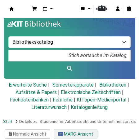
Koha
Erweiterte Suche
Semesterapparate
Bibliotheken
Aufsätze & Papers
|
Elektronische Zeitschriften
|
Fachdatenbanken
|
Fernleihe
|
KITopen-Medienportal
|
Literaturwunsch
|
Kataloganleitung
Start
Details zu:
Studienreihe: Arbeitsrecht und Unternehmenspraxis
Normale Ansicht
MARC-Ansicht