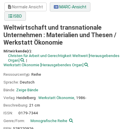
Normale Ansicht
MARC-Ansicht
ISBD
Weltwirtschaft und transnationale
Unternehmen : Materialien und Thesen /
Werkstatt Ökonomie
Mitwirkende(r):
Christen für Arbeit und Gerechtigkeit Weltweit
[Herausgebendes
Organ]
Werkstatt Ökonomie
[Herausgebendes Organ]
Ressourcentyp:
Reihe
Sprache:
Deutsch
Bände:
Zeige Bände
Verlag:
Heidelberg :
Werkstatt Ökonomie,
1986-
Beschreibung:
21 cm
ISSN:
0179-7344
Genre/Form:
Monografische Reihe
PPN:
528220926